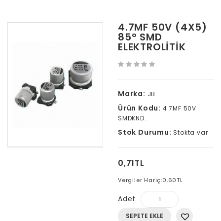
4.7MF 50V (4X5)
85° SMD
ELEKTROLITIK
Marka:
JB
Ürün Kodu:
4.7MF 50V
SMDKND.
Stok Durumu:
Stokta var
0,71TL
Vergiler Hariç:
0,60TL
Adet
SEPETE EKLE