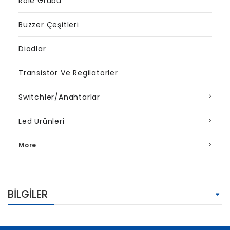
Röle Grubu
Buzzer Çeşitleri
Diodlar
Transistör Ve Regilatörler
Switchler/Anahtarlar
Led Ürünleri
More
BILGILER