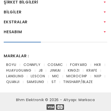
ŞIRKET BILGILERI
BILGILER
EKSTRALAR
HESABIM
MARKALAR :
BOYU
CONNFLY
COSMIC
FORYARD
HKR
HUAYUGUANG
JB
JINKAI
KINGZI
KRAFE
LANGLING
LESCON
MIC
MICROCİHP
NXP
QUANJI
SAMSUNG
ST
TINSHARP/BLAZE
Bhm Elektronik © 2026 - Altyapı:
Markaca