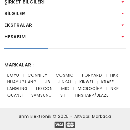
ŞIRKET BILGILERI
BILGILER
EKSTRALAR
HESABIM
MARKALAR :
BOYU
CONNFLY
COSMIC
FORYARD
HKR
HUAYUGUANG
JB
JINKAI
KINGZI
KRAFE
LANGLING
LESCON
MIC
MICROCİHP
NXP
QUANJI
SAMSUNG
ST
TINSHARP/BLAZE
Bhm Elektronik © 2026 - Altyapı:
Markaca