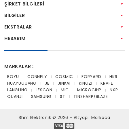
ŞIRKET BILGILERI
BILGILER
EKSTRALAR
HESABIM
MARKALAR :
BOYU
CONNFLY
COSMIC
FORYARD
HKR
HUAYUGUANG
JB
JINKAI
KINGZI
KRAFE
LANGLING
LESCON
MIC
MICROCİHP
NXP
QUANJI
SAMSUNG
ST
TINSHARP/BLAZE
Bhm Elektronik © 2026 - Altyapı:
Markaca