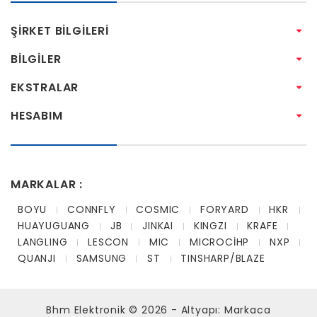
ŞIRKET BILGILERI
BILGILER
EKSTRALAR
HESABIM
MARKALAR :
BOYU
CONNFLY
COSMIC
FORYARD
HKR
HUAYUGUANG
JB
JINKAI
KINGZI
KRAFE
LANGLING
LESCON
MIC
MICROCİHP
NXP
QUANJI
SAMSUNG
ST
TINSHARP/BLAZE
Bhm Elektronik © 2026 - Altyapı:
Markaca