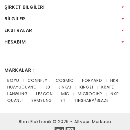
ŞIRKET BILGILERI
BILGILER
EKSTRALAR
HESABIM
MARKALAR :
BOYU
CONNFLY
COSMIC
FORYARD
HKR
HUAYUGUANG
JB
JINKAI
KINGZI
KRAFE
LANGLING
LESCON
MIC
MICROCİHP
NXP
QUANJI
SAMSUNG
ST
TINSHARP/BLAZE
Bhm Elektronik © 2026 - Altyapı:
Markaca