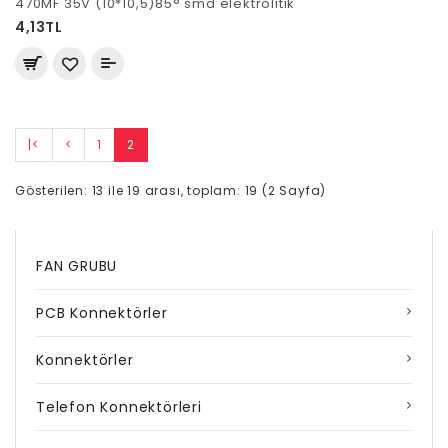
470MF 35V (10*10,5)85° smd elektrolitik
4,13TL
|<
<
1
2
Gösterilen: 13 ile 19 arası, toplam: 19 (2 Sayfa)
FAN GRUBU
PCB Konnektörler
Konnektörler
Telefon Konnektörleri