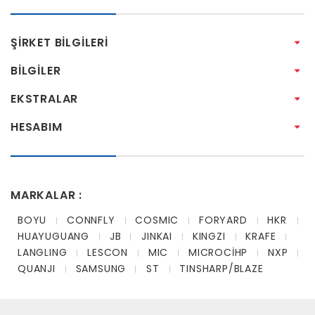
ŞIRKET BILGILERI
BILGILER
EKSTRALAR
HESABIM
MARKALAR :
BOYU
CONNFLY
COSMIC
FORYARD
HKR
HUAYUGUANG
JB
JINKAI
KINGZI
KRAFE
LANGLING
LESCON
MIC
MICROCİHP
NXP
QUANJI
SAMSUNG
ST
TINSHARP/BLAZE